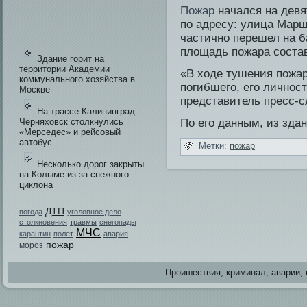
Пожар
начался на девя
по адресу: улица Марш
частично перешел на б
площадь пожара состав
Здание горит на
территории Академии
«В ходе тушения пожар
коммунального хозяйства в
погибшего, его личнос
Москве
представи­тель пресс-
На трассе Калининград —
Черняховск столкнулись
По его данным, из зда
«Мерседес» и рейсовый
автобус
Метки:
пожар
Несколько дорог закрыты
на Колыме из-за снежного
циклона
ДТП
погода
уголовное дело
столкновения
травмы
снегопады
МЧС
карантин
полет
авария
пожар
мороз
Проишестви­я, криминал, аварии, 