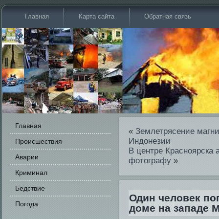
Главная
Карта сайта
Обратная связь
Главная
«
Землетрясение магни
Индонезии
Происшестви­я
В центре Красноярска 
Аварии
фотографу
»
Криминал
Бедстви­е
Оди­н человек по
Погода
доме на западе 