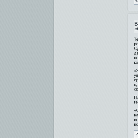
В
«
Т
ро
С
дв
п
к
«
у
с
о
ск
По
ге
«
н
в
ю