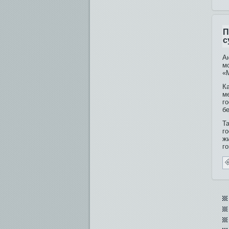
П
с
А
м
«
К
м
г
бе
Т
го
ж
г