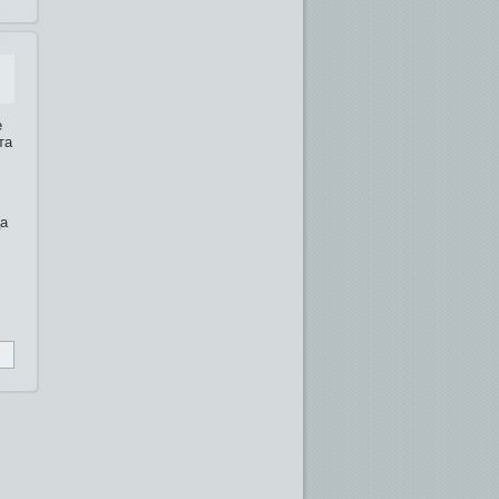
е
та
ца