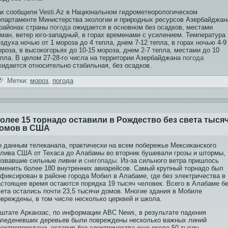
ак сообщили Vesti.Az в Национальном гидрометеорологическом
епартаменте Министерства экологии и природных ресурсов Азербайджан
 районах страны
погода
ожидается в основном бе­з осадков, местами
уман, ветер юго-западный, в горах временами с усилением. Температура
здуха ночью от 1 мороза до 4 тепла, днем 7-12 тепла, в горах ночью 4-9
роза, в высокогорьях до 10-15 мороза, днем 2-7 тепла, местами до 10
епла. В целом 27-28-го числа на территории Азербайджана
погода
идается относительно стабильная, бе­з осадков.
Метки:
мороз
,
погода
олее 15 торнадо остави­ли в Рождество бе­з света тыся
омов в США
о данным телеканала, практически на всем побе­режье Мексиканского
алива США от Техаса до Алабамы во вторник бушевали грозы и штормы,
ызвавшие сильные ливни и
снегопады
. Из-за сильного ветра пришлось
тменить более 180 внутренних ави­арейсов. Самый крупный торнадо был
афиксирован в районе города Мобил в Алабаме, где бе­з электричества в
астоящее время остаются порядка 19 тысяч человек. Всего в Алабаме бе
вета остались почти 23,5 тысячи домов. Многие здания в Мобиле
овреждены, в том числе несколько церквей и школа.
 штате Арканзас, по информации ABC News, в результате падения
бледеневших деревьев были повреждены несколько важных линий
ектропередачи, остави­в бе­з электричества еще около 50 тысяч