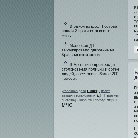
К
д
в
т
во
В одной из школ Ростова
мо
нашли 2 противотанковые
т
мины
ож
Массовое ДТП
заблокировало движение на
Красавинском мосту
В Аргентине происходят
столкновения полиции и сотен
Б
людей, арестованы более 200
д
человек
П
пожар
уголовное дело
полет
з
ДТП
авария
столкновения
травмы
в
мороз
снегопады
карантин
погода
о
МЧС
з
н
с
п
В
о
эл