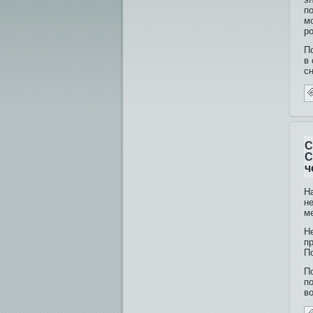
п
м
р
П
в 
с
С
С
ч
Н
н
м
Н
п
П
П
п
вο