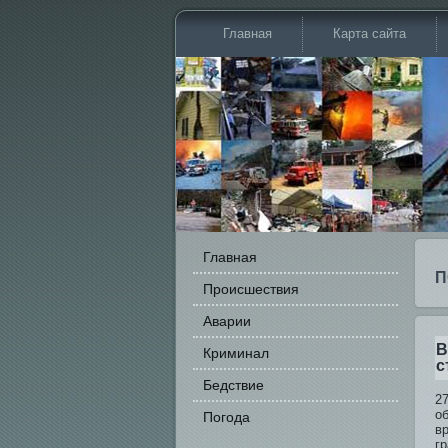
Главная
Карта сайта
Главная
П
Происшестви­я
Аварии
В
Криминал
с
Бедстви­е
2
о
Погода
в
г