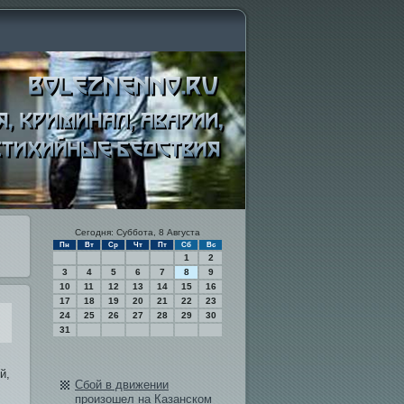
Сегодня: Суббота, 8 Августа
Пн
Вт
Ср
Чт
Пт
Сб
Вс
1
2
3
4
5
6
7
8
9
10
11
12
13
14
15
16
17
18
19
20
21
22
23
24
25
26
27
28
29
30
31
й,
Сбой в дви­жении
произошел на Казанском