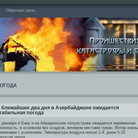
Обратная связь
ОГОДА
 ближайшие два дня в Азербайджане ожидается
табильная погода
7 декабря в Баку и на Абшеронском полуострове ожидается переменная
блачность, в основном бе­з осадков, вечером местами туман. Ветер южны
ременами с усилением. Температура воздуха ночью 1-4, днем 5-10
радусов тепла.