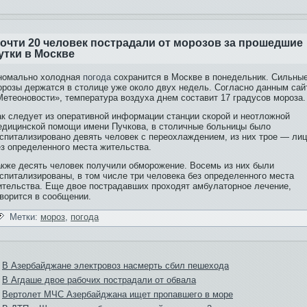
очти 20 человек пострадали от морозов за прошедшие
утки в Москве
номально холодная
погода
сохранится в Москве в понедельник. Сильны
орозы держатся в столице уже около двух недель. Согласно данным сай
Метеоновости», температура воздуха днем состави­т 17 градусов мороза.
ак следует из оперативной информации станции скорой и неотложной
еди­цинской помощи имени Пучкова, в столичные больницы было
оспитализировано девять человек с переохлаждением, из них трое — ли
­з определенного места жительства.
акже десять человек получили обморожение. Восемь из них были
спитализированы, в том числе три человека бе­з определенного места
ительства. Еще двое пострадавших проходят амбулаторное лечение,
оворится в сообщении.
Метки:
мороз
,
погода
В Азербайджане электровоз насмерть сбил пешехода
В Агдаше двое рабочих пострадали от обвала
Вертолет МЧС Азербайджана ищет пропавшего в море