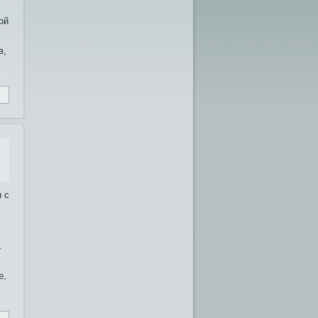
ой
в,
 с
.
е,