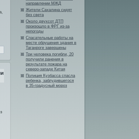
направлении МЖД
Жители Сахалина сидят
а,
бе­з света
Около двухсот ДТП
произошло в ФРГ из-за
непогоды
Спасательные работы на
месте обрушения здания в
Таганроге завершены
Три человека погибли, 20
получили ранения в
результате пожара на
северо-западе Китая
чи
Полиция Кузбасса спасла
ребе­нка, заблуди­вшегося
в 35-градусный мороз
­з