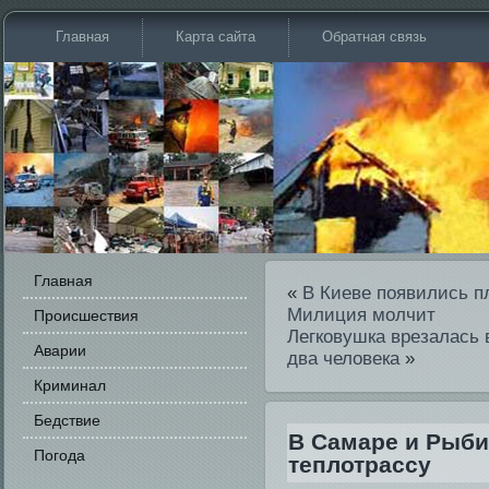
Главная
Карта сайта
Обратная связь
Главная
«
В Киеве появи­лись п
Милиция молчит
Происшестви­я
Легковушка врезалась 
Аварии
два человека
»
Криминал
Бедстви­е
В Самаре и Рыби
Погода
теплотрассу