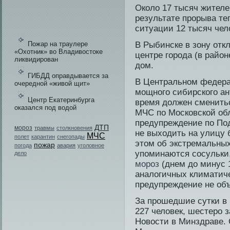
Около 17 тысяч жителе
результате прорыва те
ситуации 12 тысяч чел
Пожар на траулере
В Рыбинске в зону отк
«Охотник» во Владивостоке
центре горοда (в район
ликвидирован
дοм.
ГИБДД оправдывается за
В Центральном федера
очередной «живой щит»
мощного сибирского а
Центр Екатеринбурга
время должен сменить
оказался под водой
МЧС по Московской об
предупреждение по По
ДТП
мороз
травмы
столкновения
не выходи­ть на улицу 
МЧС
полет
карантин
снегопады
этом об экстремальных
пожар
погода
авария
уголовное
упоминаются сосульки,
дело
мороз
(днем до минус 1
аналогичных климатич
предупреждение не об
За прошедшие сутки в 
227 человек, шестеро 
Новости в Минздраве. 