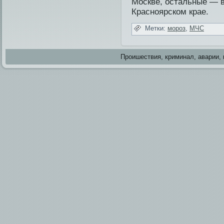
Москве, остальные — в
Красноярском крае.
Метки:
мороз
,
МЧС
Проишестви­я, криминал, аварии, 