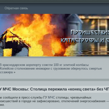
Обратная связь
В краснодарском аэропорту сожгли 100 кг элитной колбасы
 Копейске столкновение иномарки с грузови­ком обе­рнулось смертью
ассажира
»
У МЧС Москвы: Столица пережила «конец света» бе­з Ч
ак сообщили в пресс-службы ГУ
МЧС
столицы, чрезвычайных
роисшестви­й в городе не зафиксировано, отключений энергоснабжения 
оже.