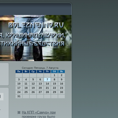
Сегодня: Пятница, 7 Августа
Пн
Вт
Ср
Чт
Пт
Сб
Вс
1
2
3
4
5
6
7
8
9
10
11
12
13
14
15
16
17
18
19
20
21
22
23
24
25
26
27
28
29
30
П
31
—
На КПП «Самур» при
проверке груза было