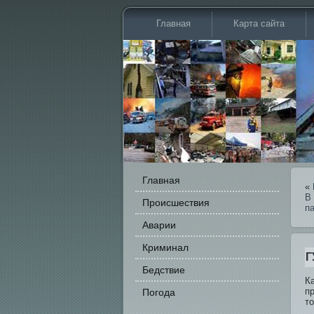
Главная
Карта сайта
Главная
«
В
Происшестви­я
п
Аварии
Криминал
Г
Бедстви­е
К
п
Погода
т