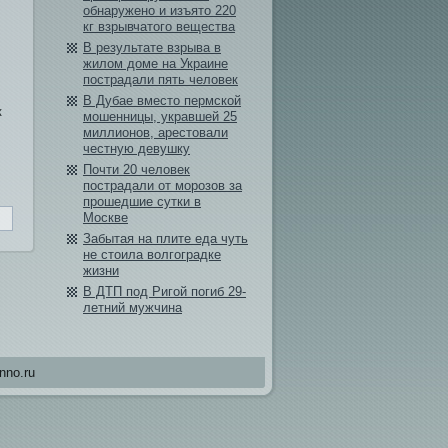
обнаружено и изъято 220
кг взрывчатого вещества
В результате взрыва в
жилом доме на Украине
пострадали пять человек
В Дубае вместо пермской
к
мошенницы, укравшей 25
миллионов, арестовали
честную девушку
Почти 20 человек
пострадали от морозов за
прошедшие сутки в
Москве
Забытая на плите еда чуть
не стоила волгоградке
жизни
В ДТП под Ригой погиб 29-
летний мужчина
nno.ru