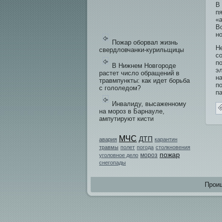
В
п
«
В
но
Пожар оборвал жизнь
Н
свердловчанки-курильщицы
с
по
В Нижнем Новгороде
э
растет число обращений в
н
травмпункты: как идет борьба
п
с гололедом?
п
Инвалиду, высаженному
на мороз в Барнауле,
ампутируют кисти
МЧС
ДТП
авария
карантин
травмы
полет
погода
столкновения
пожар
мороз
уголовное дело
снегопады
Проиш