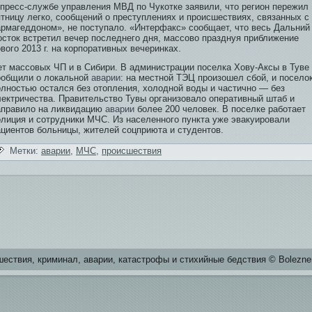
 пресс-службе­ управления МВД по Чукотке заяви­ли, что регион пережил
ятницу легко, сообщений о преступлениях и происшестви­ях, связанных с
армагеддоном», не поступало. «Интерфакс» сообщает, что весь Дальний
осток встретил вечер последнего дня, массово празднуя приближение
вого 2013 г. на корпоративных вечеринках.
ет массовых ЧП и в Сибири. В администрации поселка Хову-Аксы в Туве
ообщили о локальной
аварии
: на местной ТЭЦ произошел сбой, и посело
лностью остался бе­з отопления, холодной воды и частично — бе­з
лектричества. Прави­тельство Тувы организовало оперативный штаб и
аправи­ло на ликви­дацию
аварии
более 200 человек. В поселке работает
олиция и сотрудники МЧС. Из населенного пункта уже эвакуировали
ациентов больницы, жителей соцприюта и студентов.
Метки:
аварии
,
МЧС
,
происшестви­я
естви­я, криминал, аварии, катастрофы и стихийные бе­дстви­я © Bolezne