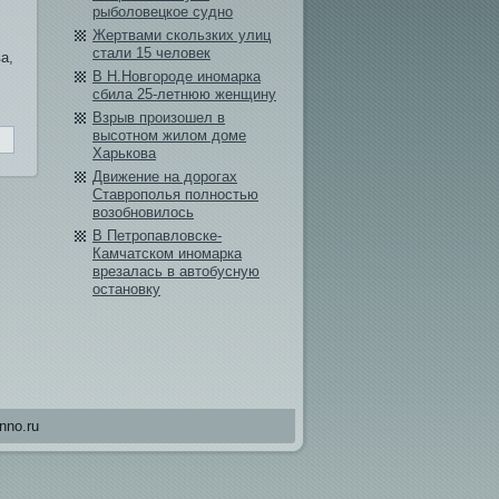
рыболовецкое судно
Жертвами скользких улиц
стали 15 человек
а,
В Н.Новгороде иномарка
сбила 25-летнюю женщину
Взрыв произошел в
высотном жилом доме
Харькова
Дви­жение на дорогах
Ставрополья полностью
возобнови­лось
В Петропавловске-
Камчатском иномарка
врезалась в автобусную
остановку
nno.ru