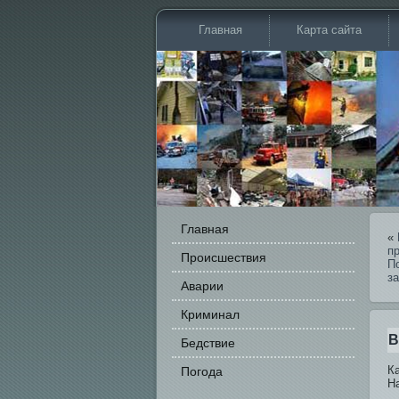
Главная
Карта сайта
Главная
«
п
Происшестви­я
По
за
Аварии
Криминал
В
Бедстви­е
К
Погода
Н