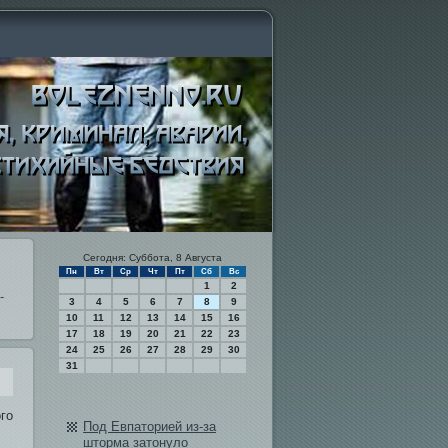
Сегодня: Суббота, 8 Августа
Пн
Вт
Ср
Чт
Пт
Сб
Вс
1
2
-
3
4
5
6
7
8
9
10
11
12
13
14
15
16
17
18
19
20
21
22
23
24
25
26
27
28
29
30
31
го
Под Евпаторией из-за
шторма затонуло