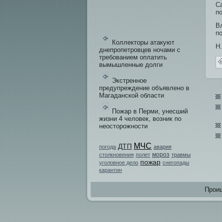
С
п
В
п
Коллекторы атакуют
Н
днепропетровцев ночами с
требованием оплатить
вымышленные долги
Экстренное
предупреждение объявлено в
Магаданской области
Пожар в Перми, унесший
жизни 4 человек, возник по
неосторожности
МЧС
ДТП
погода
авария
мороз
столкновения
полет
травмы
пожар
уголовное дело
снегопады
карантин
Проиш