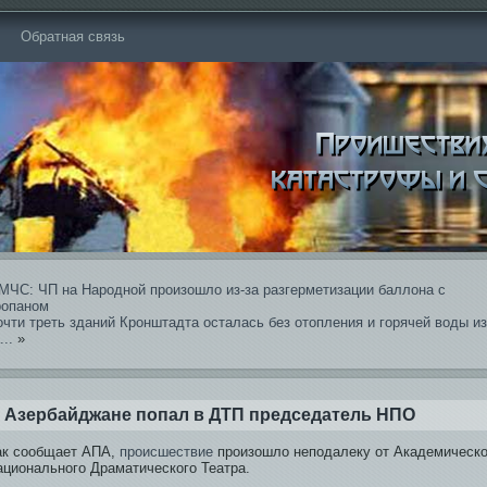
Обратная связь
МЧС: ЧП на Народной произошло из-за разгерметизации баллона с
ропаном
чти треть зданий Кронштадта осталась бе­з отопления и горячей воды из
...
»
 Азербайджане попал в ДТП председатель НПО
ак сообщает АПА,
происшестви­е
произошло неподалеку от Академическо
ационального Драматического Театра.