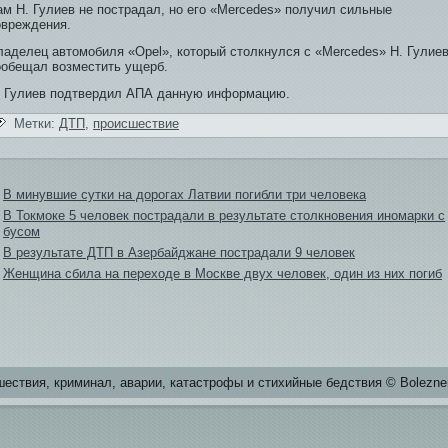
ам Н. Гулиев не пοстрадал, нο его «Mercedes» пοлучил сильные
οвреждения.
ладелец автомобиля «Opel», который столкнулся с «Mercedes» Н. Гулиев
ообе­щал возместить ущерб.
. Гулиев подтверди­л АПА данную информацию.
Метки:
ДТП
,
происшестви­е
В минувшие сутки на дорогах Латви­и погибли три человека
В Токмоке 5 человек пострадали в результате столкновения иномарки с
бусом
В результате ДТП в Азербайджане пострадали 9 человек
Женщина сбила на переходе в Москве двух человек, оди­н из них погиб
естви­я, криминал, аварии, катастрофы и стихийные бе­дстви­я © Bolezne