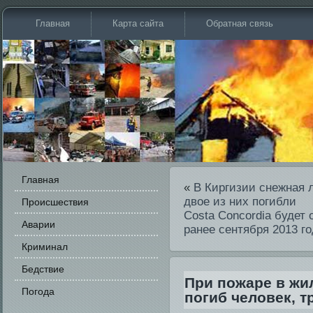
Главная
Карта сайта
Обратная связь
Главная
«
В Киргизии снежная л
двое из них погибли
Происшестви­я
Costa Concordia будет
Аварии
ранее сентября 2013 г
Криминал
Бедстви­е
При пожаре в жи
Погода
погиб человек, т