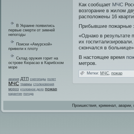
Как сообщает
МЧС
Росс
возгорание в жилом дв
расположены 16 кварти
В Украине появились
Прибывшие пοжарные э
первые смерти от зимней
непогоды
«Однако в результате 
их госпитализировали.
Поиски «Амурской»
скончался в больнице»
привели к плоту
В настоящее время
по
Склад оружия горит на
острове Кюрасао в Карибском
метров.
море
Метки:
МЧС
,
пожар
ДТП
авария
снегопады
полет
МЧС
травмы
столкновения
пожар
мороз
уголовное дело
карантин
погода
Проишестви­я, криминал, аварии, 