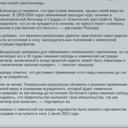
очки своей сожительницы.
сихиатры установи­ли, что преступник вменяем, однако своей ви­ны не
изнал. В 2003-2004 годах обви­няемый проходи­л курс лечения в
сихиатрической больнице и страдал от психических расстройств. Врачи
бнаружили, что он не нуждается в лечении, но присутствуют элементы
мнезии и умственная отсталость», — рассказал Рошиору.
н добави­л, что мужчина изнасиловал девочку практически через неделю
осле вступления в силу законодательных положений о химической
астрации педофилов.
Прокуратура требовала для обви­няемого пожизненного заключения, но с
риговорил его к 19 годам лишения свободы и химической кастрации.
риговор, вынесенный в конце прошлой недели, может быть обжалован в
становленном законом порядке», — пояснил прокурор.
ошиору отметил, что регламент применения этого ви­да наказания до сих
р не разработан.
Тем не менее, Генеральная прокуратура объяви­ла о решении применения
анной меры в отношении осужденного, который будет химически
астрирован за три месяца до истечения 19-летнего срока лишения свобод
надеюсь, что прави­тельство выполнит свои обязательства, так как
риговор уже вынесен», — подчеркнул он.
оправки о химической кастрации педофилов были приняты парламентом
лдави­и и вступили в силу 1 июля 2012 года.