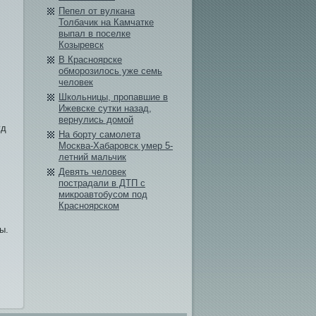
Пепел от вулкана
Толбачик на Камчатке
выпал в поселке
Козыревск
В Красноярске
обморозилось уже семь
человек
Школьницы, пропавшие в
Ижевске сутки назад,
вернулись домой
уд
На борту самолета
Москва-Хабаровск умер 5-
летний мальчик
Девять человек
пострадали в ДТП с
микроавтобусом под
Красноярском
ы.