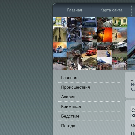
Главная
Карта сайта
Главная
«
Н
Происшестви­я
С
Аварии
Криминал
С
х
Бедстви­е
Погода
О
П