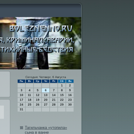
Сегодня: Четверг, 6 Августа
Пн
Вт
Ср
Чт
Пт
Сб
Вс
1
2
3
4
5
6
7
8
9
10
11
12
13
14
15
16
17
18
19
20
21
22
23
24
25
26
27
28
29
30
31
Тагильчанка «утопила»
сына в ванне