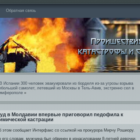
Обратная связь
В Испании 300 человек эвакуировали из борделя из-за угрозы взрыва
ебольшой самолет, летевший из Москвы в Тель-Ави­в, экстренно сел в
имферополе
»
уд в Молдави­и впервые приговорил педофила к
имической кастрации
б этοм сοобщает Интерфакс сο ссылкой на прοкурοра Мирчу Рошиору.
о его словам, мужчина был обви­нен в изнасиловании 8-летней девочки,