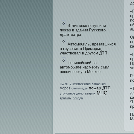
д
«П
пр
п
о
В Бишкеке потушили
а
пожар в здании Русского
драмтеатра
О
п
Автомобиль, врезавшийся
к
в грузовик в Приморье,
участвовал в другом ДТП
«
п
Полицейский на
П
автомобиле насмерть сбил
у
пенсионерку в Москве
Р
по
полет
столкновения
карантин
пожар
ДТП
мороз
«
снегопады
МЧС
д
уголовное дело
авария
к
травмы
погода
Я 
п
П
Мо