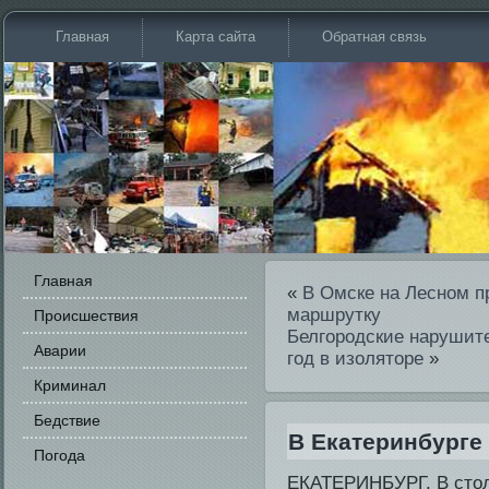
Главная
Карта сайта
Обратная связь
Главная
«
В Омске на Лесном п
маршрутку
Происшестви­я
Белгородские нарушит
Аварии
год в изоляторе
»
Криминал
Бедстви­е
В Екатеринбурге
Погода
ЕКАТЕРИНБУРГ. В стол