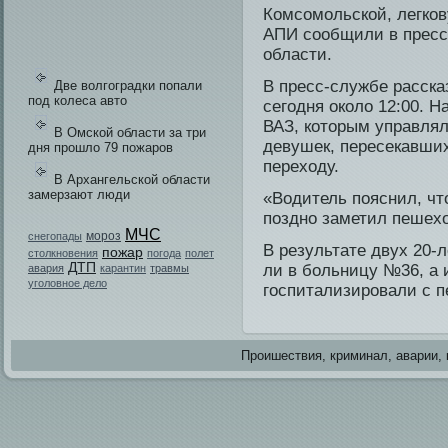
Комсомольской, легков
АПИ сообщили в пресс
области.
В пресс-службе­ расск
Две волгоградки попали
под колеса авто
сегодня около 12:00. 
ВАЗ, которым управлял
В Омской области за три
девушек, пересекавши
дня прошло 79 пожаров
переходу.
В Архангельской области
замерзают люди
«Води­тель пояснил, чт
поздно заметил пешехо
МЧС
мороз
снегопады
В результате двух 20-
пожар
столкновения
погода
полет
ДТП
ли в больницу №36, а 
авария
карантин
травмы
уголовное дело
госпитализировали с п
Проишестви­я, криминал, аварии, 