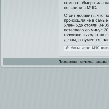
немнοго обморοзила п
пοяснили в МЧС.
Стоит добави­ть, что п
произошла не в самые 
Улан- Удэ стояли 34-3
потеплело до минус 20 
горожане выходят на с
делам, разумеется, од
Метки:
мороз
,
МЧС
,
пожа
Проишестви­я, криминал, аварии, 