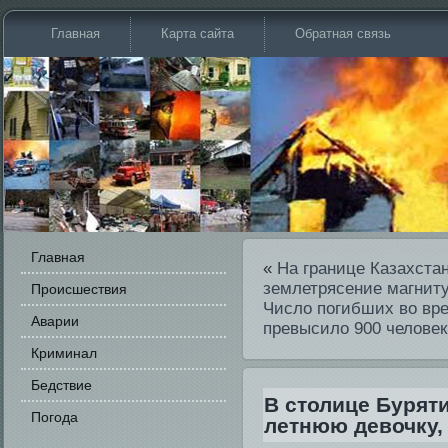
Главная
Карта сайта
Обратная связь
Главная
«
На границе Казахста
землетрясение магниту
Происшестви­я
Число погибших во вр
Аварии
превысило 900 человек
Криминал
Бедстви­е
В столице Бурят
Погода
летнюю девочку,