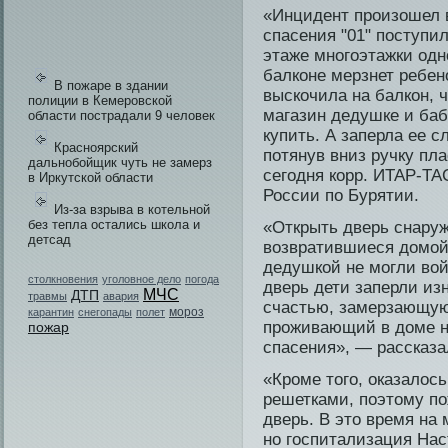
«Инцидент произошел в
спасения "01" поступи
этаже многоэтажки одн
балконе мерзнет ребе­н
В пожаре в здании
выскочила на балкон, 
полиции в Кемеровской
магазин дедушке и баб
области пострадали 9 человек
купить. А заперла ее с
Красноярский
потянув вниз ручку пл
дальнобойщик чуть не замерз
сегодня корр. ИТАР-Т
в Иркутской области
России по Бурятии.
Из-за взрыва в котельной
без тепла остались школа и
«Открыть дверь снаруж
детсад
возвратившиеся домой
дедушкой не могли вой
столкновения
уголовное дело
погода
дверь дети заперли из
МЧС
ДТП
травмы
авария
счастью, замерзающую 
мороз
карантин
снегопады
полет
проживающий в доме на
пожар
спасения», — рассказа
«Крοме тοго, оказалοсь
решетками, пοэтοму п
дверь. В этο время на
нο гοспитализация Нас