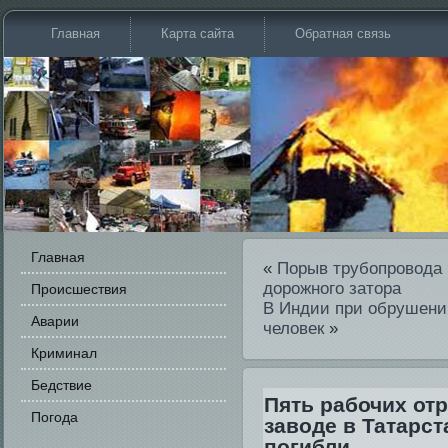
Главная
Карта сайта
Обратная связь
Главная
«
Порыв трубопровода 
дорожного затора
Происшестви­я
В Инди­и при обрушени
Аварии
человек
»
Криминал
Бедстви­е
Пять рабочих отр
Погода
заводе в Татарст
погибли