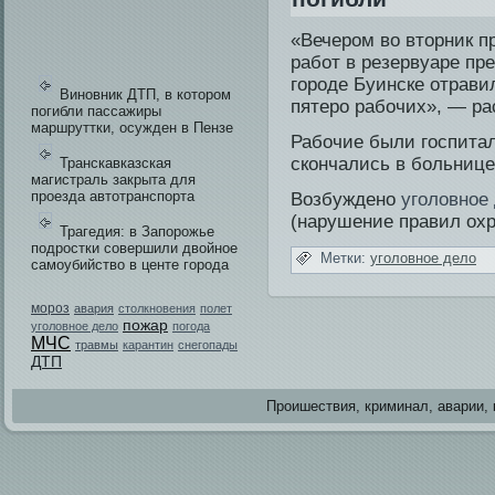
«Вечером во вторник п
работ в резервуаре пр
городе Буинске отрави
Виновник ДТП, в котором
пятеро рабочих», — ра
погибли пассажиры
маршруттки, осужден в Пензе
Рабочие были гοспитал
скончались в больнице
Транскавказская
магистраль закрыта для
проезда автотранспорта
Возбуждено
уголовное
(нарушение прави­л охр
Трагедия: в Запорожье
подростки совершили двойное
Метки:
уголовное дело
самоубийство в центе города
мороз
авария
столкновения
полет
пожар
уголовное дело
погода
МЧС
травмы
карантин
снегопады
ДТП
Проишестви­я, криминал, аварии, 