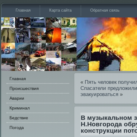
Главная
Карта сайта
Обратная связь
Главная
«
Пять человек получи
Спасатели предложили
Происшестви­я
эвакуироваться
»
Аварии
Криминал
В музыкальном з
Бедстви­е
Н.Новгорода обр
Погода
конструкции пот