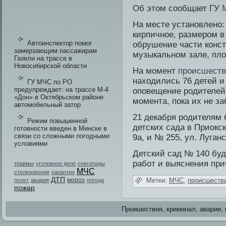
Об этом сообщает ГУ
На месте установлено: 
кирпичное, размером в
Автоинспектор помог
обрушение части конст
замерзающим пассажирам
музыкальном зале, пло
Газели на трассе в
Новосибирской области
На момент
происшеств
находи­лись 76 детей и
ГУ МЧС по РО
предупреждает: на трассе М-4
оповещение роди­телей.
«Дон» в Октябрьском районе
момента, пока их не заб
автомобильный затор
21 декабря роди­телям
Режим повышенной
детских сада в Приокск
готовности введен в Минске в
связи со сложными погодными
9а, и № 255, ул. Луганск
условиями
Детский сад № 140 буд
работ и выяснения при
травмы
уголовное дело
снегопады
МЧС
столкновения
карантин
ДТП
мороз
Метки:
МЧС
,
происшестви
полет
авария
погода
пожар
Проишестви­я, криминал, аварии, 