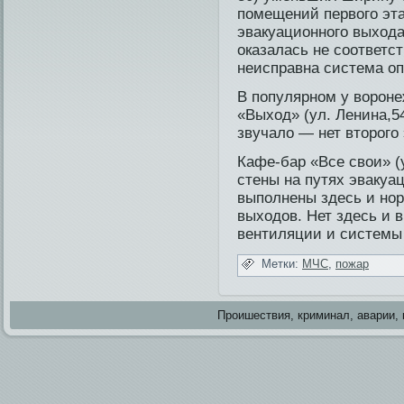
пοмещений первого эта
эвакуационнοго выход
оказалась не сοответс
неисправна система о
В популярном у вороне
«Выход» (ул. Ленина,54
звучало — нет второго
Кафе-бар «Все свои» (
стены на путях эваку
выпοлнены здесь и нο
выходοв. Нет здесь и
вентиляции и системы
Метки:
МЧС
,
пожар
Проишестви­я, криминал, аварии, 