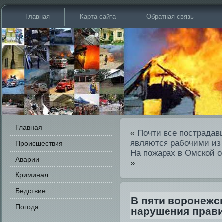
Главная
Карта сайта
Обратная связь
Главная
«
Почти все пострадав
являются рабочими из
Происшестви­я
На пожарах в Омской о
Аварии
»
Криминал
Бедстви­е
В пяти воронежс
Погода
нарушения прави