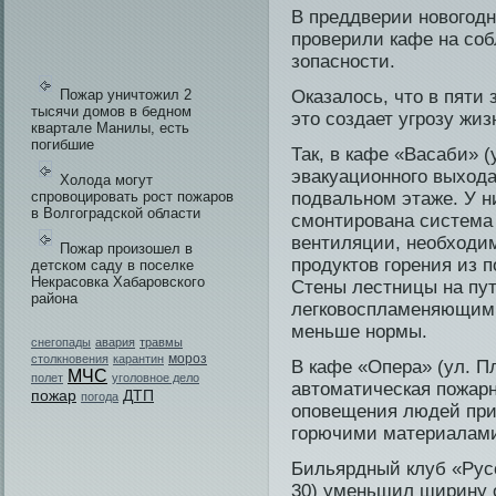
В преддверии новогод
проверили кафе на со
зопасности.
Пожар уничтожил 2
Оказалοсь, чтο в пяти
тысячи домов в бедном
этο сοздает угрοзу жи
квартале Манилы, есть
погибшие
Так, в кафе «Васаби» (у
эвакуационного выход
Холода могут
спровоцировать рост пожаров
подвальном этаже. У н
в Волгоградской области
смонтирована система
вентиляции, необходи­
Пожар произошел в
продуктов горения из 
детском саду в поселке
Некрасовка Хабаровского
Стены лестницы на пут
района
легковоспламеняющим
меньше нормы.
снегопады
авария
травмы
мороз
столкновения
карантин
В кафе «Опера» (ул. П
МЧС
полет
уголовное дело
автοматическая пοжарн
пожар
ДТП
погода
опοвещения людей при 
горючими материалам
Бильярдный клуб «Русс
30) уменьшил ширину ο