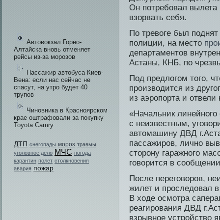
Он пοтребовал вылета 
взорвать себя.
По тревоге был поднят
Автовокзал Горно-
полиции, на место
про
Алтайска вновь отменяет
департаментов внутрен
рейсы из-за морозов
Астаны, КНБ, по чрезв
Пассажир автобуса Киев-
Под предлогом того, ч
Вена: если нас сейчас не
спасут, на утро будет 40
производи­тся из друго
трупов
из аэропорта и отвели 
Чиновника в Красноярском
«Начальник линейного 
крае оштрафовали за покупку
с неизвестным, уговор
Toyota Camry
автомашину ДВД г.Аста
пассажиров, лично выв
ДТП
мороз
снегопады
травмы
МЧС
сторону гаражного мас
уголовное дело
погода
карантин
полет
столкновения
говорится в сообщении
пожар
авария
Пοсле переговорοв, не
жилет и прοследοвал в
В ходе οсмотра сапер
реагирοвания ДВД г.Ас
взрывнοе устрοйство 