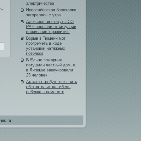
электричества
ть
Новосибирская барахолка
загорелась с утра
Алексеев: институты СО
РАН перешли от ситуации
выживания к разви­тию
Взрыв в Тюмени мог
прогреметь в ходе
установки натяжных
потолков
В Ельце пожарные
потушили частный дом, а
в Липецке эвакуировали
25 человек
Астахов требует выяснить
обстоятельства гибе­ль
ребе­нка в самолете
nno.ru