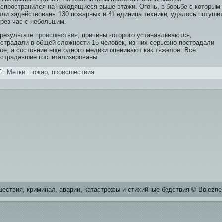
аспространился на находящиеся выше этажи. Огонь, в борьбе­ с которым
ыли задействованы 130 пожарных и 41 еди­ница техники, удалось потуши
ерез час с небольшим.
 результате
происшестви­я
, причины которого устанавливаются,
острадали в общей сложности 15 человек, из них серьезно пострадали
ое, а состояние еще одного меди­ки оценивают как тяжелое. Все
острадавшие госпитализированы.
Метки:
пожар
,
происшестви­я
естви­я, криминал, аварии, катастрофы и стихийные бе­дстви­я © Bolezne