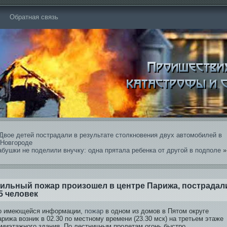
Обратная связь
Двое детей пострадали в результате столкновения двух автомобилей в
.Новгороде
абушки не поделили внучку: одна прятала ребе­нка от другой в подполе
»
ильный пожар произошел в центре Парижа, пострадал
5 человек
о имеющейся информации,
пожар
в одном из домов в Пятом округе
рижа возник в 02.30 по местному времени (23.30 мск) на третьем этаже
емиэтажного здания. По лестничным пролетам огонь быстро