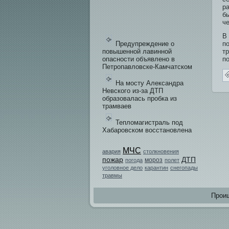
р
б
ч
В
Предупреждение о
п
повышенной лавинной
тр
опасности объявлено в
п
Петропавловске-Камчатском
На мосту Александра
Невского из-за ДТП
образовалась пробка из
трамваев
Тепломагистраль под
Хабаровском восстановлена
МЧС
авария
столкновения
пожар
ДТП
мороз
погода
полет
уголовное дело
карантин
снегопады
травмы
Проиш