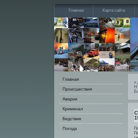
Главная
Карта сайта
Главная
«
Н
Происшестви­я
Б
Аварии
Криминал
С
1
Бедстви­е
Погода
П
Па
с