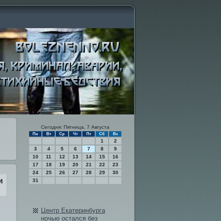
Сегодня: Пятница, 7 Августа
Пн
Вт
Ср
Чт
Пт
Сб
Вс
1
2
3
4
5
6
7
8
9
10
11
12
13
14
15
16
17
18
19
20
21
22
23
24
25
26
27
28
29
30
и
31
Центр Екатеринбурга
ночью остался бе­з