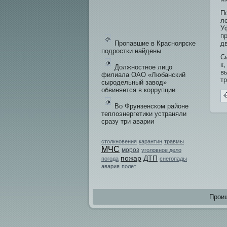
П
л
У
п
Пропавшие в Красноярске
дв
подростки найдены
С
к
Должностное лицо
в
филиала ОАО «Любанский
т
сыродельный завод»
обвиняется в коррупции
Во Фрунзенском районе
теплоэнергетики устраняли
сразу три аварии
столкновения
карантин
травмы
МЧС
мороз
уголовное дело
пожар
ДТП
погода
снегопады
авария
полет
Проиш