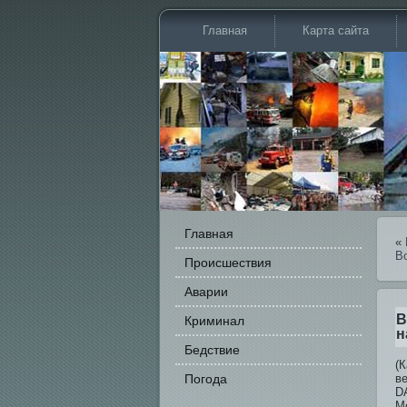
Главная
Карта сайта
Главная
«
В
Происшестви­я
Аварии
В
Криминал
н
Бедстви­е
(К
Погода
в
D
М