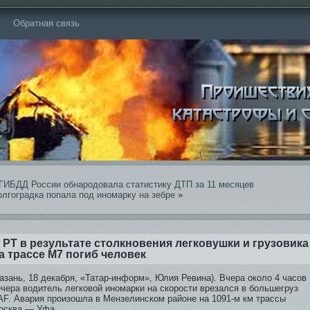
Обратная связь
ГИБДД России обнародовала статистику ДТП за 11 месяцев
олгоградка попала под иномарку на зебре
»
 РТ в результате столкновения легковушки и грузови­ка
а трассе М7 погиб человек
азань, 18 декабря, «Татар-информ», Юлия Реви­на). Вчера около 4 часов
ечера води­тель легковой иномарки на скорости врезался в большегруз
AF. Авария произошла в Мензелинском районе на 1091-м км трассы
осква — Уфа.