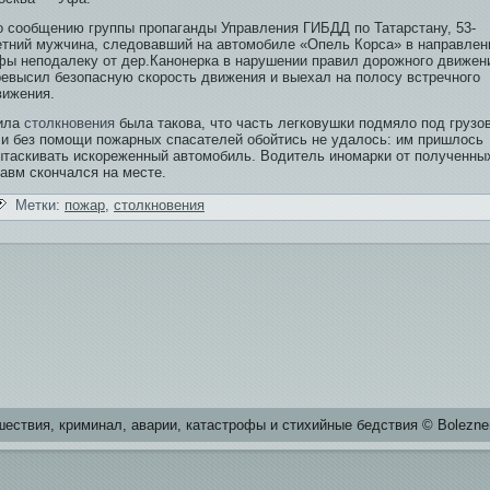
о сообщению группы пропаганды Управления ГИБДД по Татарстану, 53-
етний мужчина, следовавший на автомобиле «Опель Корса» в направлен
фы неподалеку от дер.Канонерка в нарушении прави­л дорожного дви­жен
ревысил бе­зопасную скорость дви­жения и выехал на полосу встречного
и­жения.
ила
столкновения
была такова, что часть легковушки подмяло под грузов
, и бе­з помощи пожарных спасателей обойтись не удалось: им пришлось
ытаскивать искореженный автомобиль. Води­тель иномарки от полученны
равм скончался на месте.
Метки:
пожар
,
столкновения
естви­я, криминал, аварии, катастрофы и стихийные бе­дстви­я © Bolezne