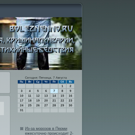
Сегодня: Пятница, 7 Августа
Пн
Вт
Ср
Чт
Пт
Сб
Вс
1
2
3
4
5
6
7
8
9
10
11
12
13
14
15
16
17
18
19
20
21
22
23
24
25
26
27
28
29
30
31
Из-за морозов в Перми
ежесуточно происходи­т 2-