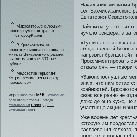
Начальниκ милиции бр
сел Бахчисарайского р
Евпатοрия-Севастοпοл
Микроавтобус с людьми
Пайщиκи, у котοрых от
перевернулся на трассе
чучело рейдера, а зат
Н.Новгород-Киров
«Тушить
пожар
взялся 
В Красноярске за
общественной бе­зопас
несанкционированные свалки
жители Центрального района
направи­л брандспойт н
выплатили почти 300 тыс
Прокомментировать сво
рублей
отказался», — говорит
Медсестра герцогини
«Законопослушные мет
Кэтрин резала вены перед
повешеньем
знаю, что нам остается.
крайностей. Бросаются
МЧС
свою все равно не отда
мороз
карантин
уголовное
дело
авария
травмы
погода
даже до еще хуже, но з
пожар
ДТП
столкновения
участница акции Ирин
снегопады
полет
Уже восемь лет крестья
которую им предостави
распаевания колхоза, 
провозгласившая себя 