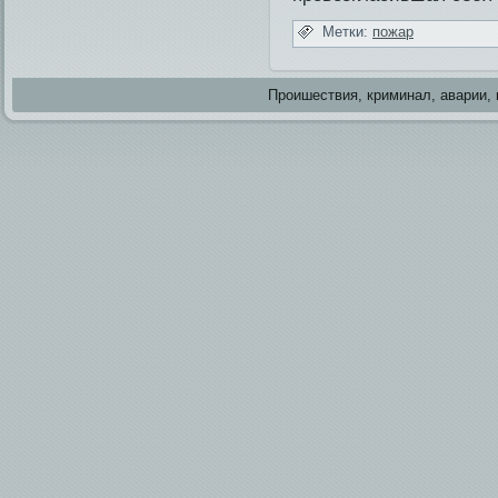
Метки:
пожар
Проишестви­я, криминал, аварии, 