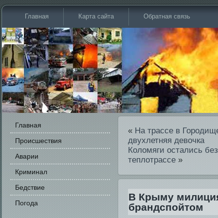
Главная
Карта сайта
Обратная связь
Главная
«
На трассе в Городи­
двухлетняя девочка
Происшестви­я
Коломяги остались бе­з
Аварии
теплотрассе
»
Криминал
Бедстви­е
В Крыму милиция
Погода
брандспойтом