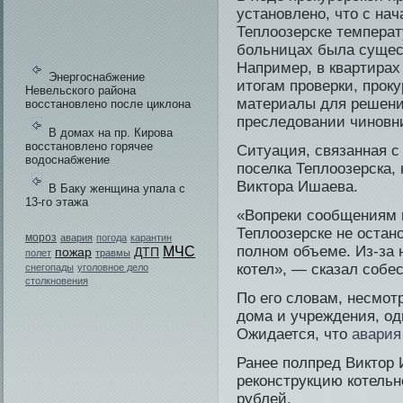
установлено, что с нач
Теплоозерске температ
больницах была сущес
Например, в квартирах
Энергоснабжение
итогам проверки, проку
Невельского района
материалы для решени
восстановлено после циклона
преследовании чиновн
В домах на пр. Кирова
восстановлено горячее
Ситуация, связанная 
водоснабжение
поселка Теплоозерска, 
Виктора Ишаева.
В Баку женщина упала с
13-го этажа
«Вопреки сообщениям 
Теплоозерске не остано
мороз
авария
погода
карантин
полном объеме. Из-за н
МЧС
пожар
ДТП
полет
травмы
котел», — сказал собе­
снегопады
уголовное дело
столкновения
По его словам, несмотр
дома и учреждения, од
Ожидается, что
авария
Ранее полпред Виктор 
реконструкцию котельн
рублей.