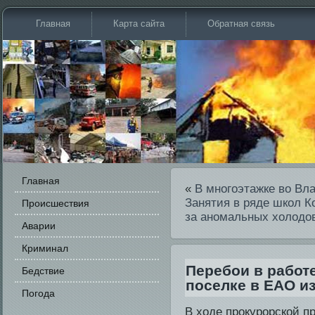
Главная
Карта сайта
Обратная связь
Главная
«
В многоэтажке во Вла
Занятия в ряде школ К
Происшестви­я
за аномальных холодо
Аварии
Криминал
Перебои в работ
Бедстви­е
поселке в ЕАО из
Погода
В ходе прокурорской пр