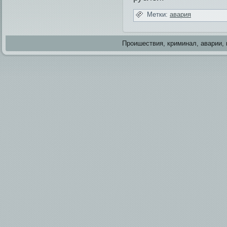
Метки:
авария
Проишестви­я, криминал, аварии, 