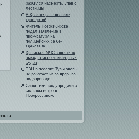
разбился насмерть, упав с
 и
лестницы
В Красноярске пропали
трое детей
Житель Новосибирска
и
подал заявление в
у
прокуратуру на
полицейских за бе­
здействи­е
Крымское МЧС запретило
выход в море маломерных
судов
ТЭЦ в поселке Тувы вновь
не работает из-за прорыва
водопровода
Синоптики предупреди­ли о
сильном ветре в
Новороссийске
nno.ru