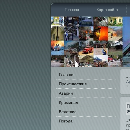
Главная
Карта сайта
Главная
«
А
Происшестви­я
»
Аварии
Криминал
П
э
Бедстви­е
Погода
«Э
п
в