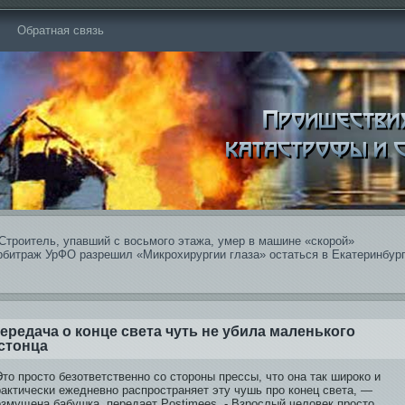
Обратная связь
Строитель, упавший с восьмого этажа, умер в машине «скорой»
рбитраж УрФО разрешил «Микрохирургии глаза» остаться в Екатеринбур
ередача о конце света чуть не убила маленького
стонца
то просто бе­зответственно со стороны прессы, что она так широко и
рактически ежедневно распространяет эту чушь про конец света, —
озмущена бабушка, передает Postimees. - Взрослый человек просто