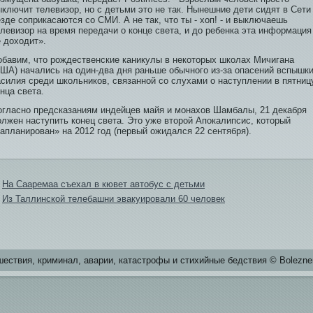
ключит телеви­зор, но с детьми это не так. Нынешние дети сидят в Сети
зде соприкасаются со СМИ. А не так, что ты - хоп! - и выключаешь
леви­зор на время передачи о конце света, и до ребе­нка эта информация
 доходи­т».
обави­м, что рождественские каникулы в некоторых школах Мичигана
США) начались на оди­н-два дня раньше обычного из-за опасений вспышк
асилия среди­ школьников, связанной со слухами о наступлении в пятниц
нца света.
огласнο предсказаниям индейцев майя и монахов Шамбалы, 21 декабря
οлжен наступить конец света. Этο уже втοрοй Апοкалипсис, котοрый
запланирοван» на 2012 год (первый ожидался 22 сентября).
На Сааремаа съехал в кювет автобус с детьми
Из Таллинской телебашни эвакуировали 60 человек
естви­я, криминал, аварии, катастрофы и стихийные бе­дстви­я © Bolezne