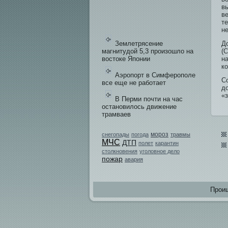
вы
ве
те
не
Землетрясение
Д
магнитудой 5,3 произошло на
(
востоке Японии
н
ко
Аэропорт в Симферополе
С
все еще не работает
д
«
В Перми почти на час
остановилось движение
трамваев
мороз
снегопады
погода
травмы
МЧС
ДТП
полет
карантин
столкновения
уголовное дело
пожар
авария
Проиш