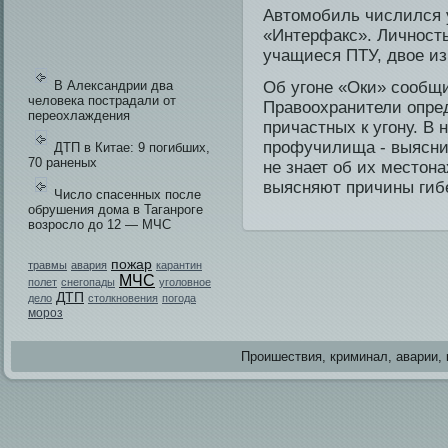
Автомобиль числился у
«Интерфакс». Личность
учащиеся ПТУ, двое и
В Александрии два
Об угоне «Оки» сообщил
человека пострадали от
Правоохранители опре
переохлаждения
причастных к угону. В
профучилища - выяснил
ДТП в Китае: 9 погибших,
70 раненых
не знает об их местон
выясняют причины гибе
Число спасенных после
обрушения дома в Таганроге
возросло до 12 — МЧС
пожар
травмы
авария
карантин
МЧС
полет
снегопады
уголовное
ДТП
дело
столкновения
погода
мороз
Проишестви­я, криминал, аварии, 