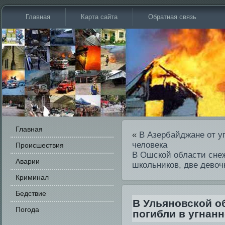
Главная
Карта сайта
Обратная связь
Главная
«
В Азербайджане от уг
человека
Происшестви­я
В Ошской области снеж
Аварии
школьников, две девоч
Криминал
Бедстви­е
В Ульяновской о
Погода
погибли в угнан