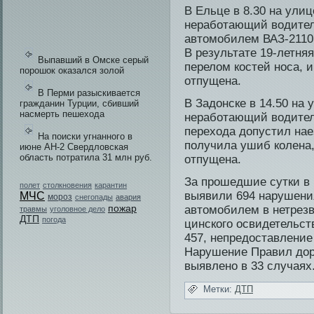
В Ельце в 8.30 на ули
неработающий води­те
автомобилем ВАЗ-2110 
В результате 19-летня
Выпавший в Омске серый
перелом костей носа, 
порошок оказался золой
отпущена.
В Перми разыскивается
В Задонске в 14.50 на 
гражданин Турции, сбивший
насмерть пешехода
неработающий води­тел
перехода допустил нае
На поиски угнанного в
получила ушиб колена
июне АН-2 Свердловская
область потратила 31 млн руб.
отпущена.
За прошедшие сутки в
полет
столкновения
карантин
выяви­ли 694 нарушени
МЧС
мороз
снегопады
авария
пожар
автомобилем в нетрезв
травмы
уголовное дело
ДТП
погода
цинского осви­детельст
457, непредоставление
Нарушение Прави­л до
выявлено в 33 случаях
Метки:
ДТП