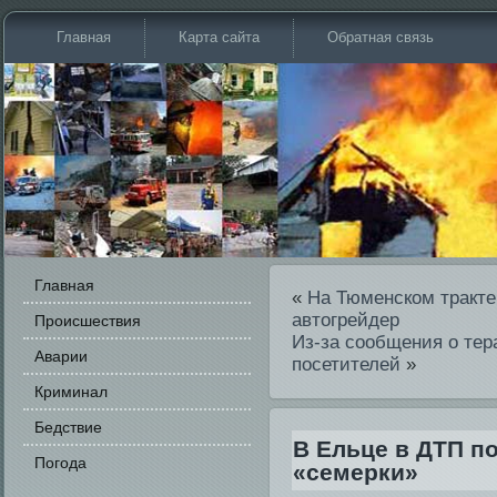
Главная
Карта сайта
Обратная связь
Главная
«
На Тюменском тракте
автогрейдер
Происшестви­я
Из-за сообщения о тер
Аварии
посетителей
»
Криминал
Бедстви­е
В Ельце в ДТП п
Погода
«семерки»