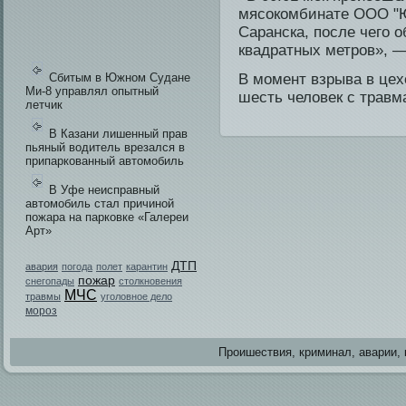
мясокомбинате ООО "Ю
Саранска, после чего 
квадратных метров», — 
Сбитым в Южном Судане
В момент взрыва в цехе
Ми-8 управлял опытный
шесть человек с травм
летчик
В Казани лишенный прав
пьяный водитель врезался в
припаркованный автомобиль
В Уфе неисправный
автомобиль стал причиной
пожара на парковке «Галереи
Арт»
ДТП
авария
погода
полет
карантин
пожар
снегопады
столкновения
МЧС
травмы
уголовное дело
мороз
Проишестви­я, криминал, аварии, 