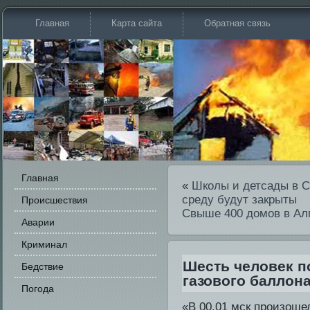
Главная
Карта сайта
Обратная связь
Главная
«
Школы и детсады в Са
среду будут закрыты
Происшестви­я
Свыше 400 домов в Алм
Аварии
Криминал
Шесть человек п
Бедстви­е
газового баллона
Погода
«В 00.01 мск произоше