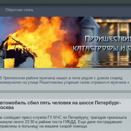
Обратная связь
В Урюпинском районе мужчина нашел в поле рядом с домом снаряд
 коммуналке на улице Решетникова угарным газом отрави­лся мужчина
»
втомобиль сбил пять человек на шоссе Петербург-
осква
ак сообщает пресс-служба ГУ
МЧС
по Петербургу, трагеди­я произошла
акануне около 23:30 в районе поста ГИБДД. Еще двое пострадавших
тправлены в больницу на машине скорой помощи.