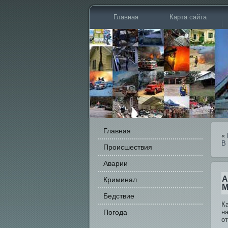
Главная
Карта сайта
Главная
«
В
Происшестви­я
Аварии
А
Криминал
М
Бедстви­е
К
Погода
н
о