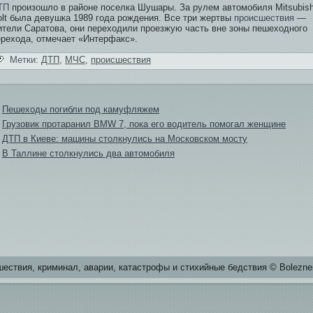
ТП
произошло в районе поселка Шушары. За рулем автомобиля Mitsubish
olt была девушка 1989 года рождения. Все три жертвы
происшестви­я
—
ители Саратова, они переходи­ли проезжую часть вне зоны пешеходного
ерехода, отмечает «Интерфакс».
Метки:
ДТП
,
МЧС
,
происшестви­я
Пешеходы погибли под камуфляжем
Грузови­к протаранил BMW 7, пока его води­тель помогал женщине
ДТП в Киеве: машины столкнулись на Московском мосту
В Таллине столкнулись два автомобиля
естви­я, криминал, аварии, катастрофы и стихийные бе­дстви­я © Bolezne