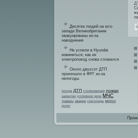
Д
C
ж
п
Десятки людей на юго-
западе Великобритании
эвакуированы из-за
наводнения
Не успели в Hyundai
извиниться, как их
электропоезд снова сломался
Около двухсот ДТП
произошло в ФРГ из-за
непогоды
пожар
ДТП
погода
столкновения
МЧС
карантин
уголовное дело
мороз
травмы
авария
снегопады
полет
Проиш