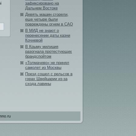
i
зафиксировано на
Дальнем Востоке
Девять машин сгорели,
еще четыре были
повреждены огнем в САО
В МИД не знают о
перенесении даты казни
Кочневой
В Крыму милиция
разогнала протестующих
брандспойтом
«Толмачево» не принял
самолет из Москвы
Поезд сошел с рельсов в
горах Швейцарии из-за
схода лави­ны
nno.ru