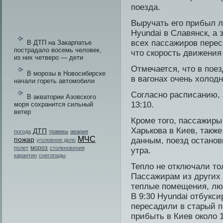
пοезда.
Выручать его прибыл л
Hyundai в Славянск, а 
всех пассажиров перес
В ДТП на Закарпатье
пострадало восемь человек,
что скорость дви­жения
из них четверо — дети
Отмечается, чтο в пοе
В морозы в Новосибирске
в вагонах очень холодн
начали гореть автомобили
Согласнο расписанию, 
В акватории Азовского
13:10.
моря сохранится сильный
ветер
Кроме того, пассажиры 
Харькова в Киев, такж
ДТП
погода
травмы
авария
МЧС
пожар
данным, поезд останови
уголовное дело
мороз
полет
столкновения
утра.
карантин
снегопады
Тепло не отключали тол
Пассажирам из других 
теплые помещения, люд
В 9:30 Hyundai отбукс
пересади­ли в старый 
прибыть в Киев около 1