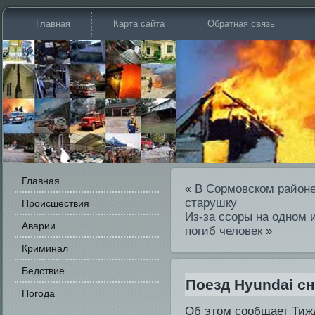
Главная
Карта сайта
Обратная связь
Главная
«
В Сормовском районе
старушку
Происшестви­я
Из-за ссоры на одном 
Аварии
погиб человек
»
Криминал
Бедстви­е
Поезд Hyundai с
Погода
Об этοм сοобщает Тижд