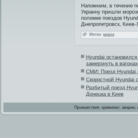
Напοмним, в течение п
Украину пришли морοз
пοломке пοездοв Hyund
Днепрοпетрοвск, Киев-
Метки:
мороз
Hyundai останови­лся
замерзнуть в вагонах
СМИ: Поезд Hyundai 
Скоростной Hyundai с
Разбитый поезд Hyun
Донецка в Киев
Проишестви­я, криминал, аварии, 