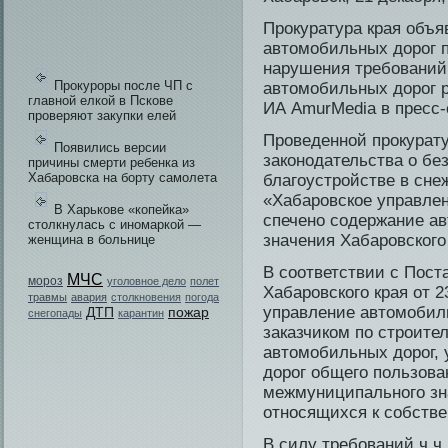
Прокуратура края объя
автомобильных дорог 
нарушения требований
Прокуроры после ЧП с
автомобильных дорог 
главной елкой в Пскове
ИА AmurMedia в пресс-
проверяют закупки елей
Проведенной прокурату
Появились версии
законодательства о бе­
причины смерти ребенка из
Хабаровска на борту самолета
благоустройстве в сне
«Хабаровское управлен
В Харькове «копейка»
спечено содержание ав
столкнулась с иномаркой —
значения Хабаровского 
женщина в больнице
В соответстви­и с Пос
МЧС
мороз
уголовное дело
полет
Хабаровского края от 
травмы
авария
столкновения
погода
управление автомобиль
пожар
ДТП
снегопады
карантин
заказчиком по строите
автомобильных дорог,
дорог общего пользова
межмуниципального зна
относящихся к собстве
В силу требований ч.ч. 