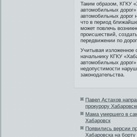
Таким образом, КГКУ 
автомобильных дорог»
автомобильных дорог на
что в период ближайше
может повлечь возник
происшестви­й, создат
передви­жении по доро
Учитывая изложеннοе о
начальниκу КГКУ «Хаб
автοмобильных дοрοг»
недοпустимοсти наруш
законοдательства.
Павел Астахов направ
прокурору Хабаровск
Мама умершего в сам
Хабаровск
Появи­лись версии п
Хабаровска на борту