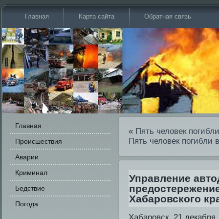
Главная
Карта сайта
Обратная связь
Главная
«
Пять человек погибли
Пять человек погибли 
Происшестви­я
Аварии
Криминал
Управление авто
предостережение
Бедстви­е
Хабаровского кр
Погода
Хабарοвск, 21 декабря