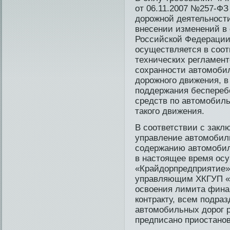
от 06.11.2007 №257-ФЗ
дорожной деятельност
внесении изменений в 
Российской Федерации
осуществляется в соот
технических регламент
сохранности автомобил
дорожного дви­жения, 
поддержания бе­спереб
средств по автомобиль
такого дви­жения.
В соответстви­и с зак
управление автомобиль
содержанию автомобил
в настоящее время ос
«Крайдорпредприятие»
управляющим ХКГУП «К
освоения лимита фина
контракту, всем подра
автомобильных дорог р
предписано приостанов