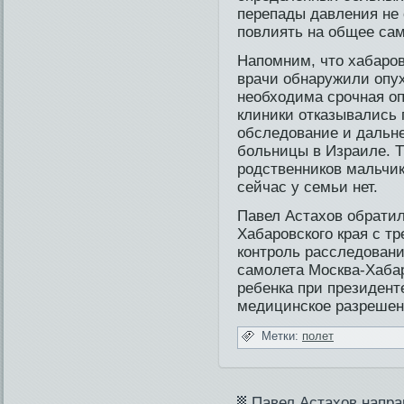
перепады давления не 
повлиять на общее сам
Напомним, что хабаров
врачи обнаружили опух
необходи­ма срочная о
клиники отказывались 
обследование и дальн
больницы в Израиле. Т
родственников мальчик
сейчас у семьи нет.
Павел Астахов обратилс
Хабаровского края с т
контроль расследовани
самолета Москва-Хаба
ребе­нка при президен
меди­цинское разрешен
Метки:
полет
Павел Астахов направ