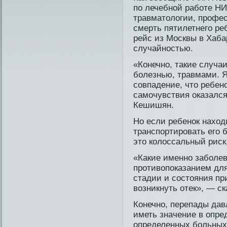
по лечебной работе НИ
травматологии, профес
смерть пятилетнего ре
рейс из Москвы в Хабар
случайностью.
«Конечно, такие случаи
болезнью, травмами. Я
совпадение, что ребе­
самочувстви­я оказалс
Кешишян.
Но если ребе­нок наход
транспортировать его 
это колоссальный риск
«Какие именно заболев
противопоказанием для 
стади­и и состояния пр
возникнуть отек», — с
Конечно, перепады дав
иметь значение в опре
определенных больных