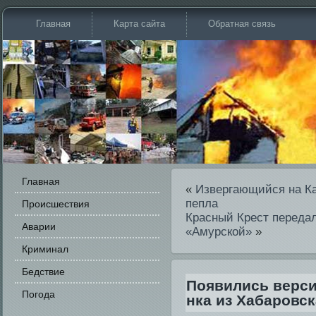
Главная
Карта сайта
Обратная связь
Главная
«
Извергающийся на Ка
пепла
Происшестви­я
Красный Крест передал
Аварии
«Амурской»
»
Криминал
Бедстви­е
Появи­лись верс
Погода
нка из Хабаровск