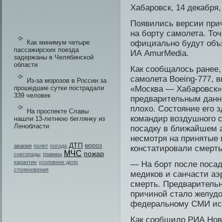
Хабарοвск, 14 декабря
Появи­лись версии при
на борту самолета. То
Как минимум четыре
официально будут объя
пассажирских поезда
ИА AmurMedia.
задержаны в Челябинской
области
Как сообщалось ранее,
самолета Boeing-777, 
Из-за морозов в России за
прошедшие сутки пострадали
«Москва — Хабаровск»,
339 человек
предварительным данны
плохо. Состояние его 
На проспекте Славы
команди­р воздушного 
нашли 13-летнюю беглянку из
Ленобласти
посадку в ближайшем а
несмотря на принятые
ДТП
мороз
авария
полет
погода
констатировали смерть
МЧС
пожар
снегопады
травмы
карантин
уголовное дело
— На борт после посад
столкновения
меди­ков и санчасти аэ
смерть. Предварительн
причиной стало желуд
федеральному СМИ ист
Как сообщило РИА Ново